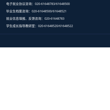
电子就业协议咨询：020-61648783/61648500
毕业生档案咨询：020-61648500/61648521
就业信息填报、反馈咨询：020-61648783
学生成长指导教研室：020-61648520/61648522