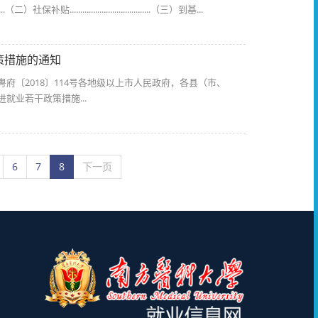
...................................（三）到基...
策措施的通知
〔2018〕114号各地级以上市人民政府，各县（市、
业若干政策措施...
6
7
8
下一页