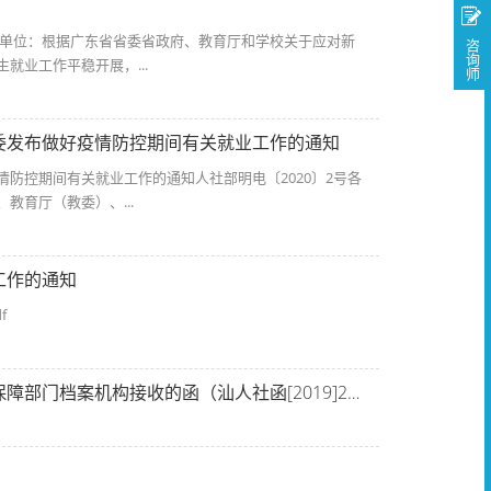
养单位：根据广东省省委省政府、教育厅和学校关于应对新
咨询师
业工作平稳开展，...
委发布做好疫情防控期间有关就业工作的通知
防控期间有关就业工作的通知人社部明电〔2020〕2号各
育厅（教委）、...
工作的通知
f
关于汕头生源高校毕业生档案直接由区县人力资源社会保障部门档案机构接收的函（汕人社函[2019]221号）