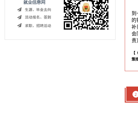
到
的
补
会
责
【
策
2