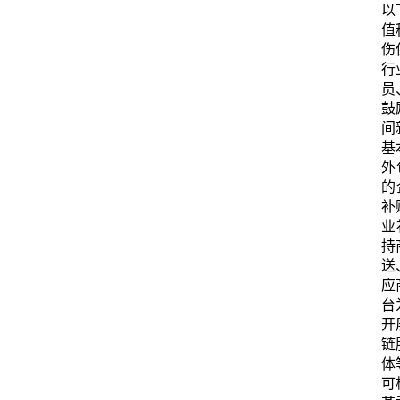
以
值
伤
行
员
鼓
间
基
外
的
补
业
持
送
应
台
开
链
体
可