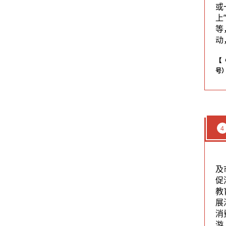
或
上
等
动
【
号）
4
及
促
教
展
消
游