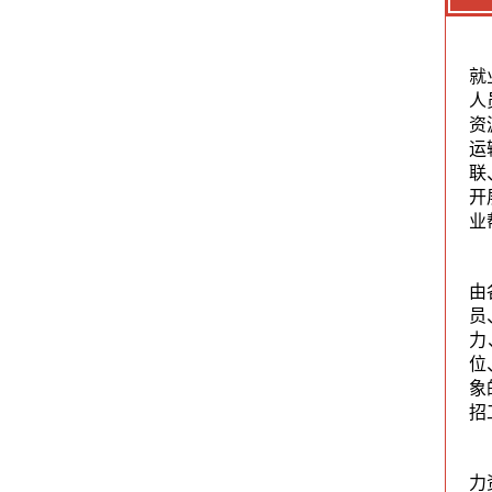
就
人
资
运
联
开
业
由
员
力
位
象
招
力