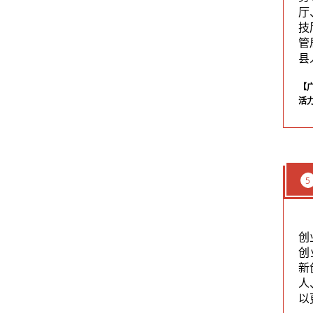
厅
技
管
县
【
活力
5
创
创
新
人
以