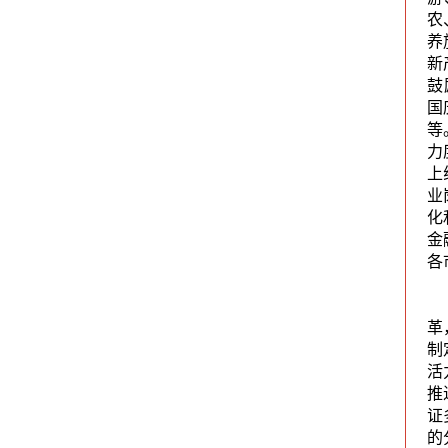
农
养
新
鼓
国
等
力
上
业
化
金
各
革
制
活
推
证
的