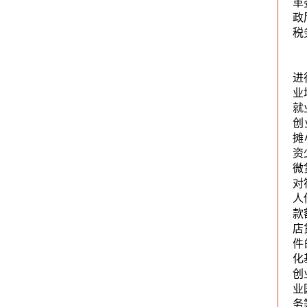
革
政
税
进
业
就
创
摊
资
微
对
人
款
店
件
化
创
业
务