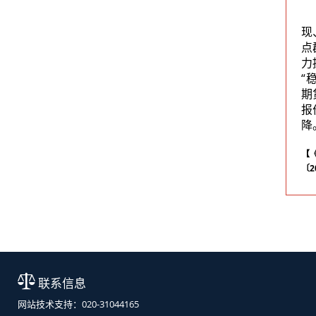
现
点
力
“
期
报
降
【
〔2
联系信息
网站技术支持：020-31044165