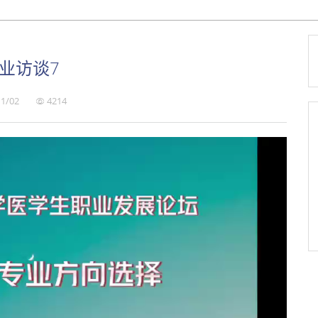
业访谈7
1/02
4214