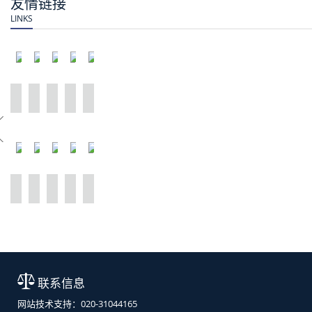
友情链接
LINKS
国家大学生就业服务平台—24365校园招聘服务
广东人才网
广东人事考试网
智联招聘
华民慈善基金会
广东大学生就业创业
前程无忧
全国公共招聘网
全国就业网络联盟
汕头招聘网
联系信息
网站技术支持：020-31044165