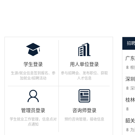
招
广东
学生登录
用人单位登录
根
生源/就业信息签到报名、参
参与招聘会、发布职位、获取
加就业/招聘活动
人才信息
深圳
深
桂林
管理员登录
咨询师登录
学生就业工作管理，信息点对
预约咨询管理，接收信息
韶关
点通知
为