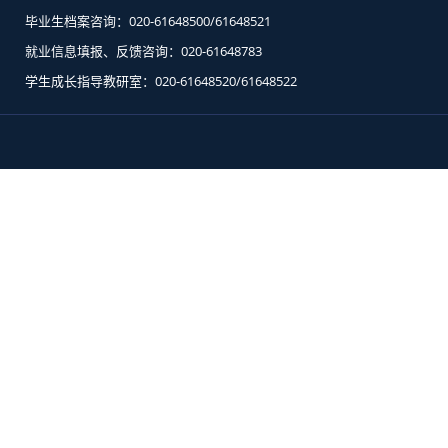
毕业生档案咨询：020-61648500/61648521
就业信息填报、反馈咨询：020-61648783
学生成长指导教研室：020-61648520/61648522